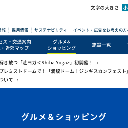
このページの本文を読む
文字の大きさ
小
情報
採用情報
サステナビリティ
イベント・広告を
お考えの方
セス・交通案内
グルメ&
施設一覧
地・近郊マップ
ショッピング
放つ「芝ヨガ＜Shiba Yoga>」初開催！
プレミストドームで！「満腹ドーム！ジンギスカンフェスト
ついて
グルメ＆ショッピング