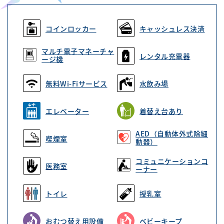
コインロッカー
キャッシュレス決済
マルチ電子
マネーチャ
レンタル充電器
ージ機
無料Wi-Fiサービス
水飲み場
エレベーター
着替え台あり
AED
（自動体外式除細
喫煙室
動器）
コミュニケーション
コ
医務室
ーナー
トイレ
授乳室
おむつ替え用設備
ベビーキープ