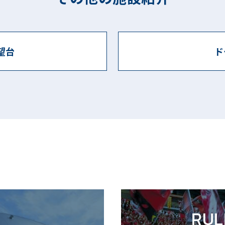
望台
ド
RUL