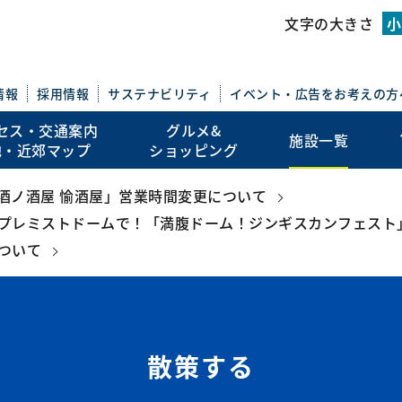
このページの本文を読む
文字の大きさ
小
情報
採用情報
サステナビリティ
イベント・広告を
お考えの方
セス・交通案内
グルメ&
施設一覧
地・近郊マップ
ショッピング
地酒ノ酒屋 愉酒屋」営業時間変更について
プレミストドームで！「満腹ドーム！ジンギスカンフェスト
ついて
散策する