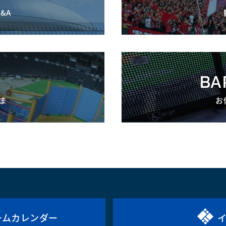
&A
BA
ま
お
ームカレンダー