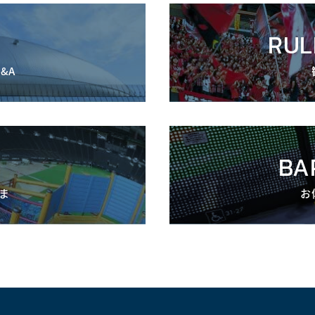
RUL
&A
BA
ま
お