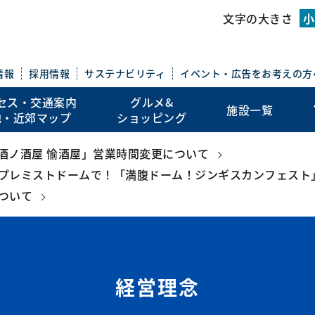
このページの本文を読む
文字の大きさ
小
情報
採用情報
サステナビリティ
イベント・広告を
お考えの方
セス・交通案内
グルメ&
施設一覧
地・近郊マップ
ショッピング
地酒ノ酒屋 愉酒屋」営業時間変更について
プレミストドームで！「満腹ドーム！ジンギスカンフェスト
ついて
経営理念