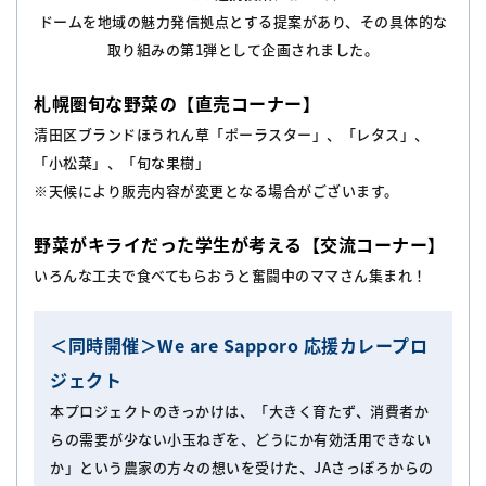
ドームを地域の魅力発信拠点とする提案があり、その具体的な
取り組みの第1弾として企画されました。
札幌圏旬な野菜の【直売コーナー】
清田区ブランドほうれん草「ポーラスター」、「レタス」、
「小松菜」、「旬な果樹」
※天候により販売内容が変更となる場合がございます。
野菜がキライだった学生が考える【交流コーナー】
いろんな工夫で食べてもらおうと奮闘中のママさん集まれ！
＜同時開催＞We are Sapporo 応援カレープロ
ジェクト
本プロジェクトのきっかけは、「大きく育たず、消費者か
らの需要が少ない小玉ねぎを、どうにか有効活用できない
か」という農家の方々の想いを受けた、JAさっぽろからの