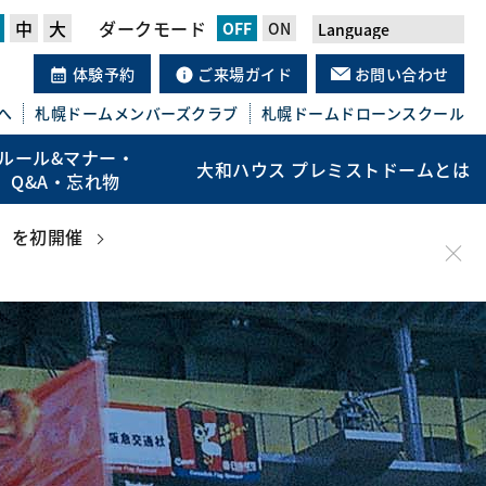
中
大
ダークモード
体験予約
ご来場ガイド
お問い合わせ
へ
札幌ドーム
メンバーズクラブ
札幌ドーム
ドローンスクール
ルール&マナー・
大和ハウス プレミストドームとは
Q&A・忘れ物
」を初開催