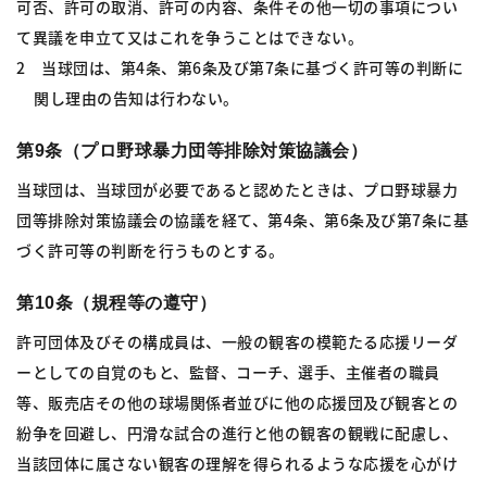
可否、許可の取消、許可の内容、条件その他一切の事項につい
て異議を申立て又はこれを争うことはできない。
2 当球団は、第4条、第6条及び第7条に基づく許可等の判断に
関し理由の告知は行わない。
第9条（プロ野球暴力団等排除対策協議会）
当球団は、当球団が必要であると認めたときは、プロ野球暴力
団等排除対策協議会の協議を経て、第4条、第6条及び第7条に基
づく許可等の判断を行うものとする。
第10条（規程等の遵守）
許可団体及びその構成員は、一般の観客の模範たる応援リーダ
ーとしての自覚のもと、監督、コーチ、選手、主催者の職員
等、販売店その他の球場関係者並びに他の応援団及び観客との
紛争を回避し、円滑な試合の進行と他の観客の観戦に配慮し、
当該団体に属さない観客の理解を得られるような応援を心がけ