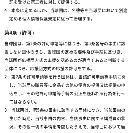
託を受けた第三者に対して提供する。
4 本条に定めるほか、当球団は、名簿等を当球団において別途
定める個人情報保護規定に従って管理する。
第4条（許可）
当球団は、第2条の許可申請等に基づき、第5条各号の事由に該
当しない団体のうち、当球団の定める要件及び手続に基づき、
当球団が応援団方式の応援を認めるのが適当であると判断する
団体につき、応援団方式の応援の許可をする。
2 第2条の許可申請等を行う団体は、当該許可申請等手続に関
し、当球団の職員等に金品その他の便宜の提供又は提供の申
込をし、その他許可申請等手続の公正を疑われる行為を行っ
てはならない。
3 当球団は、第5条の事由に該当する団体につき、当該事由の
生じた時期、当該事由の内容、当該事由に関する構成員の状
況、その他一切の事情を考慮したうえで、当球団において適