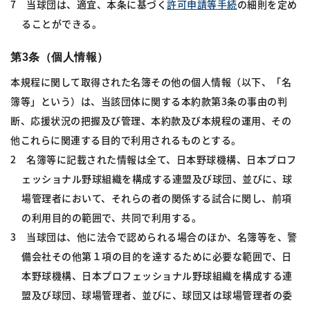
7 当球団は、適宜、本条に基づく
許可申請等手続
の細則を定め
ることができる。
第3条（個人情報）
本規程に関して取得された名簿その他の個人情報（以下、「名
簿等」という）は、当該団体に関する本約款第3条の事由の判
断、応援状況の把握及び管理、本約款及び本規程の運用、その
他これらに関連する目的で利用されるものとする。
2 名簿等に記載された情報は全て、日本野球機構、日本プロフ
ェッショナル野球組織を構成する連盟及び球団、並びに、球
場管理者において、それらの者の関係する試合に関し、前項
の利用目的の範囲で、共同で利用する。
3 当球団は、他に法令で認められる場合のほか、名簿等を、警
備会社その他第１項の目的を達するために必要な範囲で、日
本野球機構、日本プロフェッショナル野球組織を構成する連
盟及び球団、球場管理者、並びに、球団又は球場管理者の委