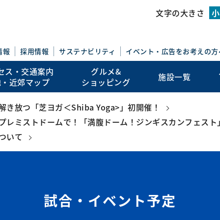
このページの本文を読む
文字の大きさ
小
情報
採用情報
サステナビリティ
イベント・広告を
お考えの方
セス・交通案内
グルメ&
施設一覧
地・近郊マップ
ショッピング
放つ「芝ヨガ＜Shiba Yoga>」初開催！
プレミストドームで！「満腹ドーム！ジンギスカンフェスト
ついて
試合・イベント予定