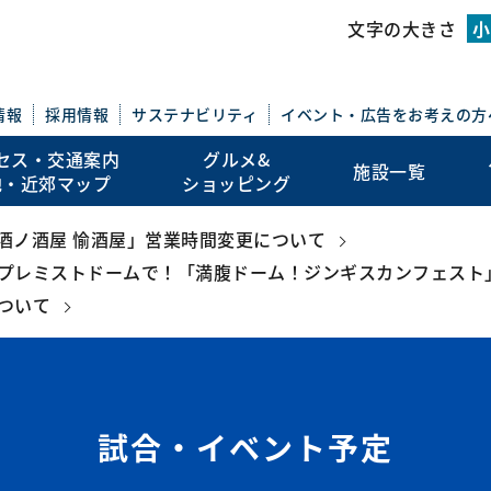
このページの本文を読む
文字の大きさ
小
情報
採用情報
サステナビリティ
イベント・広告を
お考えの方
セス・交通案内
グルメ&
施設一覧
地・近郊マップ
ショッピング
地酒ノ酒屋 愉酒屋」営業時間変更について
プレミストドームで！「満腹ドーム！ジンギスカンフェスト
ついて
試合・イベント予定