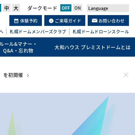
中
大
ダークモード
体験予約
ご来場ガイド
お問い合わせ
へ
札幌ドーム
メンバーズクラブ
札幌ドーム
ドローンスクール
ルール&マナー・
大和ハウス プレミストドームとは
Q&A・忘れ物
」を初開催