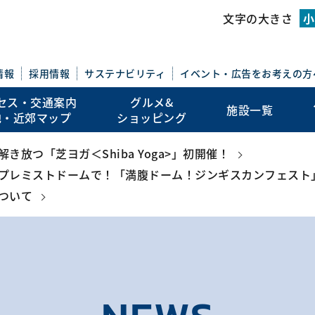
このページの本文を読む
文字の大きさ
小
情報
採用情報
サステナビリティ
イベント・広告を
お考えの方
セス・交通案内
グルメ&
施設一覧
地・近郊マップ
ショッピング
放つ「芝ヨガ＜Shiba Yoga>」初開催！
プレミストドームで！「満腹ドーム！ジンギスカンフェスト
ついて