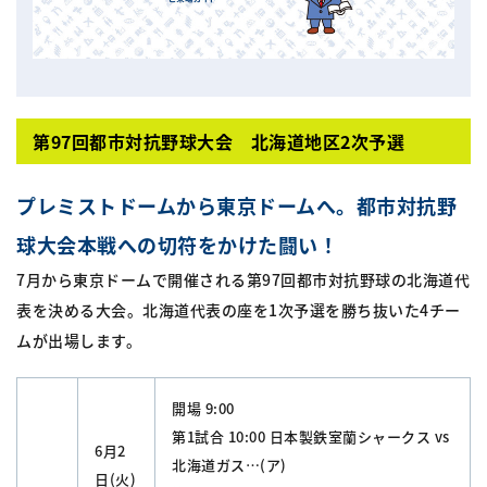
第97回都市対抗野球大会 北海道地区2次予選
プレミストドームから
東京
ドームへ。都市対抗野
球大会本戦への切符をかけた闘い！
7月から東京ドームで開催される第97回都市対抗野球の北海道代
表を決める大会。北海道代表の座を1次予選を勝ち抜いた4チー
ムが出場します。
開場 9:00
第1試合 10:00 日本製鉄室蘭シャークス vs
6月2
北海道ガス…(ア)
日(火)