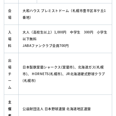
会
大和ハウス プレミストドーム（札幌市豊平区羊ケ丘1
場
番地）
入
大人（高校生以上）1,000円 中学生 300円 小学生
場
以下無料
料
JABAファンクラブ会員700円
出
場
日本製鉄室蘭シャークス(室蘭市)、北海道ガス(札幌
チ
市)、 HORNETS(札幌市)、JR北海道硬式野球クラブ
ー
(札幌市)
ム
主
催
公益財団法人 日本野球連盟 北海道地区連盟
者