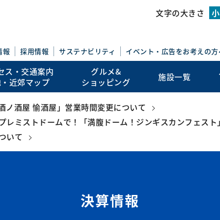
このページの本文を読む
文字の大きさ
小
情報
採用情報
サステナビリティ
イベント・広告を
お考えの方
セス・交通案内
グルメ&
施設一覧
地・近郊マップ
ショッピング
地酒ノ酒屋 愉酒屋」営業時間変更について
プレミストドームで！「満腹ドーム！ジンギスカンフェスト
ついて
決算情報