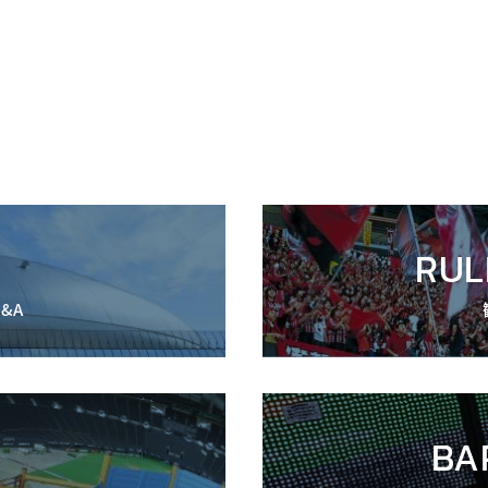
RUL
&A
BA